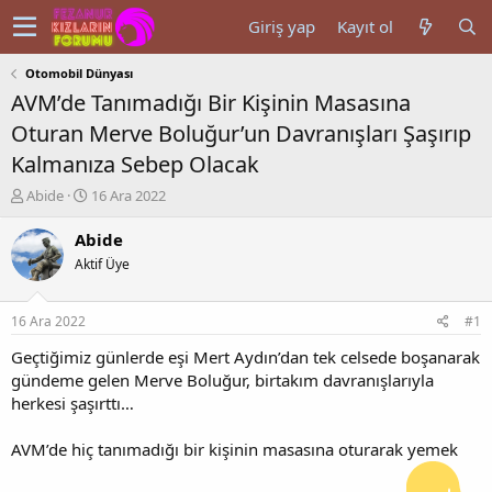
Giriş yap
Kayıt ol
Otomobil Dünyası
AVM’de Tanımadığı Bir Kişinin Masasına
Oturan Merve Boluğur’un Davranışları Şaşırıp
Kalmanıza Sebep Olacak
K
B
Abide
16 Ara 2022
o
a
n
ş
Abide
u
l
Aktif Üye
y
a
u
n
b
g
16 Ara 2022
#1
a
ı
ş
ç
Geçtiğimiz günlerde eşi Mert Aydın’dan tek celsede boşanarak
l
t
gündeme gelen Merve Boluğur, birtakım davranışlarıyla
a
a
herkesi şaşırttı…
t
r
a
i
AVM’de hiç tanımadığı bir kişinin masasına oturarak yemek
n
h
i