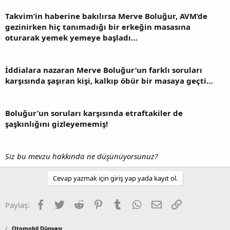
Takvim’in haberine bakılırsa Merve Boluğur, AVM’de
gezinirken hiç tanımadığı bir erkeğin masasına
oturarak yemek yemeye başladı…
İddialara nazaran Merve Boluğur’un farklı soruları
karşısında şaşıran kişi, kalkıp öbür bir masaya geçti…
Boluğur’un soruları karşısında etraftakiler de
şaşkınlığını gizleyememiş!
Siz bu mevzu hakkında ne düşünüyorsunuz?
Cevap yazmak için giriş yap yada kayıt ol.
Facebook
Twitter
Reddit
Pinterest
Tumblr
WhatsApp
E-posta
Link
Paylaş:
Otomobil Dünyası