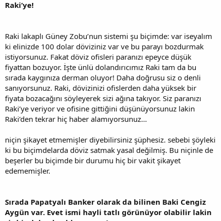
Raki’ye!
Raki lakaplı Güney Zobu’nun sistemi şu biçimde: var iseyalım
ki elinizde 100 dolar döviziniz var ve bu parayı bozdurmak
istiyorsunuz. Fakat döviz ofisleri paranızı epeyce düşük
fiyattan bozuyor. İşte ünlü dolandırıcımız Raki tam da bu
sırada kaygınıza derman oluyor! Daha doğrusu siz o denli
sanıyorsunuz. Raki, dövizinizi ofislerden daha yüksek bir
fiyata bozacağını söyleyerek sizi ağına takıyor. Siz paranızı
Raki’ye veriyor ve ofisine gittiğini düşünüyorsunuz lakin
Raki’den tekrar hiç haber alamıyorsunuz…
niçin şikayet etmemişler diyebilirsiniz şüphesiz. sebebi şöyleki
ki bu biçimdelarda döviz satmak yasal değilmiş. Bu niçinle de
beşerler bu biçimde bir durumu hiç bir vakit şikayet
edememişler.
Sırada Papatyalı Banker olarak da bilinen Baki Cengiz
Aygün var. Evet ismi hayli tatlı görünüyor olabilir lakin