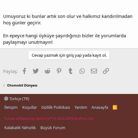
Umuyoruz ki bunlar artık son olur ve halkımız kandırılmadan
hoş günler geçirir.
En epeyce hangi öyküye şaşırdığınızı bizler ile yorumlarda
paylaşmayı unutmayın!
Cevap yazmak için giriş yap yada kayıt ol.
Facebook
Twitter
Reddit
Pinterest
Tumblr
WhatsApp
E-posta
Link
Paylaş:
Otomobil Dünyası
Türkçe (TR)
İletişim
Koşullar
Gizlilik Politikası
Yardım
Anasayfa
R
S
S
Forum software by XenForo™
© 2010-2019 XenForo Ltd.
Kalabalık Yalnızlık
Büyük Forum