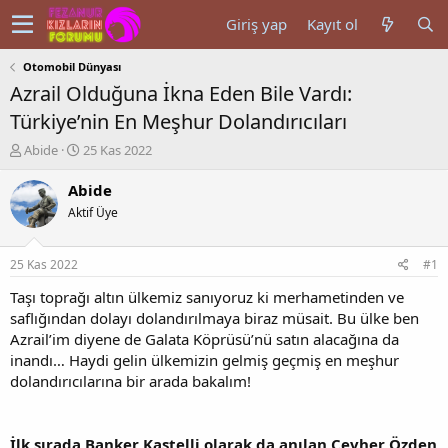
Giriş yap
Kayıt ol
Otomobil Dünyası
Azrail Olduğuna İkna Eden Bile Vardı:
Türkiye’nin En Meşhur Dolandırıcıları
K
B
Abide
25 Kas 2022
o
a
n
ş
Abide
u
l
Aktif Üye
y
a
u
n
b
g
25 Kas 2022
#1
a
ı
ş
ç
Taşı toprağı altın ülkemiz sanıyoruz ki merhametinden ve
l
t
saflığından dolayı dolandırılmaya biraz müsait. Bu ülke ben
a
a
Azrail’im diyene de Galata Köprüsü’nü satın alacağına da
t
r
inandı… Haydi gelin ülkemizin gelmiş geçmiş en meşhur
a
i
dolandırıcılarına bir arada bakalım!
n
h
i
İlk sırada Banker Kastelli olarak da anılan Cevher Özden