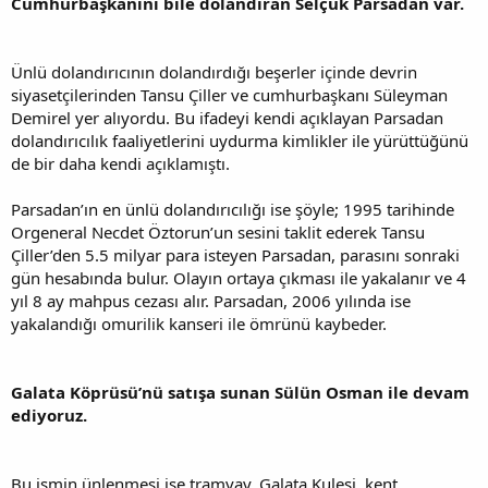
Cumhurbaşkanını bile dolandıran Selçuk Parsadan var.
Ünlü dolandırıcının dolandırdığı beşerler içinde devrin
siyasetçilerinden Tansu Çiller ve cumhurbaşkanı Süleyman
Demirel yer alıyordu. Bu ifadeyi kendi açıklayan Parsadan
dolandırıcılık faaliyetlerini uydurma kimlikler ile yürüttüğünü
de bir daha kendi açıklamıştı.
Parsadan’ın en ünlü dolandırıcılığı ise şöyle; 1995 tarihinde
Orgeneral Necdet Öztorun’un sesini taklit ederek Tansu
Çiller’den 5.5 milyar para isteyen Parsadan, parasını sonraki
gün hesabında bulur. Olayın ortaya çıkması ile yakalanır ve 4
yıl 8 ay mahpus cezası alır. Parsadan, 2006 yılında ise
yakalandığı omurilik kanseri ile ömrünü kaybeder.
Galata Köprüsü’nü satışa sunan Sülün Osman ile devam
ediyoruz.
Bu ismin ünlenmesi ise tramvay, Galata Kulesi, kent