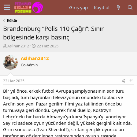
Giriş yap
Kayıt ol
Kültür
Brandenburg “Polis 110 Çağrı”: Sınır
bölgesinde karşı basınç
K
B
Aslıhan2312
22 Haz 2025
o
a
n
ş
Aslıhan2312
u
l
Co-Admin
y
a
u
n
b
g
22 Haz 2025
#1
a
ı
ş
ç
Bir yıl önce, erkek futbol Avrupa şampiyonasının son turu
l
t
başladı, tüm hayranları televizyonun önündeki topladı ve
a
a
Ard'ın son yeni Pazar gerilim filmi yaz tatilinden önce bu
t
r
turnuvaya geri döndü. Çeyrek final düello, Kostrzyn
a
i
Lehçe'deki bir barda Almanya'ya karşı İspanya'yı yönetiyor.
n
h
Seyirci sadece oyun yüzünden değil, yüksek gerginlik altında.
i
Grim sunucusu (Ivan Shvedoff), sırıtan gençlik oyuncuları
tarafından gözlemlenen restoranından oyun sırasında