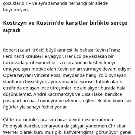
çocuklarıdır – ve aynı zamanda herhangi bir ailede
büyümeyen.
Kostrzyn ve Kustrin'de karşıtlar birlikte sertçe
sıçradı
Robert (Lauri Kröck) büyükannesi ile babası Kevin (Franz
Ferdinand Krause) ile yaşıyor. Her üçü de yaklaşan bir
turnuvada profesyonel bir izci tarafından keşfedilmeyi
umuyor, aşırı motive olan Kevin onları sürmeye devam ediyor.
Opera hayranı Vincent Ross, meydanda hangi rolü oynayan
stantlarda hissediyor, aynı zamanda eşcinsel futbolcuların
etrafında dolaşan ince titreşimleri de ele alıyor-burada hala
düşünülemez. André Kaczmarczyk ve Gisa Flake, bencilce
pasaportları nasıl oynuyor ve izlemesi eğlenceli olan kuyu -set
figürleriyle sahayı fethetiyorlar.
Çiftlik görüntüleri ara sıra biraz devrilmesine rağmen-
Polonyalı daireler, senaryoda da çalışan yönetmen Christian
Werner olarak kurulmuş gibi kahverengimsi görünüyor, genel