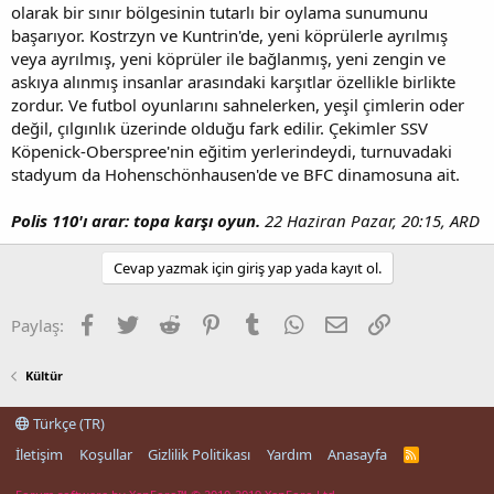
olarak bir sınır bölgesinin tutarlı bir oylama sunumunu
başarıyor. Kostrzyn ve Kuntrin'de, yeni köprülerle ayrılmış
veya ayrılmış, yeni köprüler ile bağlanmış, yeni zengin ve
askıya alınmış insanlar arasındaki karşıtlar özellikle birlikte
zordur. Ve futbol oyunlarını sahnelerken, yeşil çimlerin oder
değil, çılgınlık üzerinde olduğu fark edilir. Çekimler SSV
Köpenick-Oberspree'nin eğitim yerlerindeydi, turnuvadaki
stadyum da Hohenschönhausen'de ve BFC dinamosuna ait.
Polis 110'ı arar: topa karşı oyun.
22 Haziran Pazar, 20:15, ARD
Cevap yazmak için giriş yap yada kayıt ol.
Facebook
Twitter
Reddit
Pinterest
Tumblr
WhatsApp
E-posta
Link
Paylaş:
Kültür
Türkçe (TR)
İletişim
Koşullar
Gizlilik Politikası
Yardım
Anasayfa
R
S
S