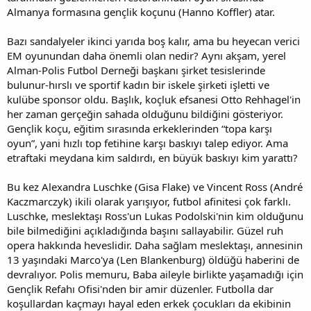
Almanya formasına gençlik koçunu (Hanno Koffler) atar.
Bazı sandalyeler ikinci yarıda boş kalır, ama bu heyecan verici
EM oyunundan daha önemli olan nedir? Aynı akşam, yerel
Alman-Polis Futbol Derneği başkanı şirket tesislerinde
bulunur-hırslı ve sportif kadın bir iskele şirketi işletti ve
kulübe sponsor oldu. Başlık, koçluk efsanesi Otto Rehhagel'in
her zaman gerçeğin sahada olduğunu bildiğini gösteriyor.
Gençlik koçu, eğitim sırasında erkeklerinden “topa karşı
oyun”, yani hızlı top fetihine karşı baskıyı talep ediyor. Ama
etraftaki meydana kim saldırdı, en büyük baskıyı kim yarattı?
Bu kez Alexandra Luschke (Gisa Flake) ve Vincent Ross (André
Kaczmarczyk) ikili olarak yarışıyor, futbol afinitesi çok farklı.
Luschke, meslektaşı Ross'un Lukas Podolski'nin kim olduğunu
bile bilmediğini açıkladığında başını sallayabilir. Güzel ruh
opera hakkında heveslidir. Daha sağlam meslektaşı, annesinin
13 yaşındaki Marco'ya (Len Blankenburg) öldüğü haberini de
devralıyor. Polis memuru, Baba aileyle birlikte yaşamadığı için
Gençlik Refahı Ofisi'nden bir amir düzenler. Futbolla dar
koşullardan kaçmayı hayal eden erkek çocukları da ekibinin