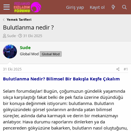
Giriş yap
Kayıt ol
Yemek Tarifleri
Bulutlanma nedir ?
K
B
Sude
31 Eki 2025
o
a
n
ş
Sude
u
l
Global Mod
Global Mod
y
a
u
n
b
g
31 Eki 2025
#1
a
ı
ş
ç
Bulutlanma Nedir? Bilimsel Bir Bakışla Keşfe Çıkalım
l
t
a
a
Selam forumdaşlar! Bugün, çoğumuzun gündelik yaşamında
t
r
sıkça karşılaştığı fakat belki de pek fazla üzerine düşündüğü
a
i
bir konuya değinmek istiyorum: bulutlanma. Bulutların
n
h
gökyüzündeki görsel şovlarının ardında yatan bilimsel
i
süreçler, aslında daha karmaşık ve derin bir mekanizmayı
anlatıyor. Hava durumu raporlarını dinlerken ya da
pencereden gökyüzüne bakarken, bulutların nasıl oluştuğunu,