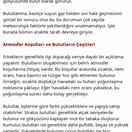
gökyüzünde bulut olarak görürüz.
Bulutlanma, basitçe suyun gaz halden sıvı hale geçmesinin
görsel bir sonucu olsa da, bu durumun çok sayıda
meteorolojik faktörle şekillendiğini unutmamalıyız. İşte
burada bilimin analitik tarafı devreye giriyor.
Atmosfer Koşulları ve Bulutların Çeşitleri
Erkeklerin genellikle ilgi duyacağı veriye dayalı bir açıklama
yapalım. Bulutların oluşabilmesi için belirli atmosfer
koşullarına ihtiyaç vardır. Bu koşullar arasında sıcaklık, nem
oranı, hava basıncı ve rüzgar hızı gibi etmenler bulunur.
Örneğin, sıcaklık düştükçe havadaki su buharı yoğunlaşma
noktasına yaklaşır. Eğer havadaki nem oranı yüksekse, bu
yoğunlaşma süreci daha kolay gerçekleşir.
Bulutlar, tiplerine göre farklı yüksekliklere ve yapıya sahip
olabilirler. Stratus bulutları genellikle alçak seviyelerde
bulunur ve gökyüzünü kaplayan ince bir tabaka oluşturur.
Kumulus bulutları ise genellikle daha pufidik, beyaz ve yüksek
yapılıdır. Yükseklerde bulunan cirrus bulutları ise buz