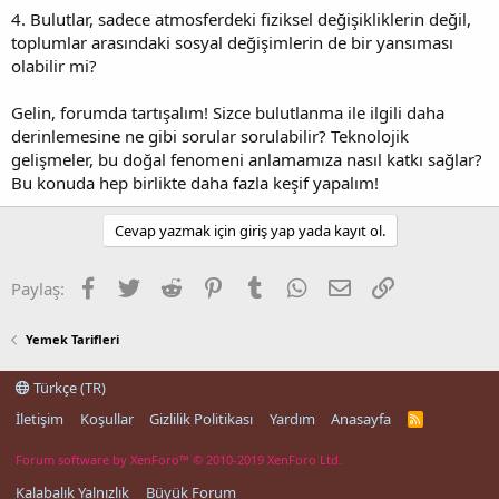
4. Bulutlar, sadece atmosferdeki fiziksel değişikliklerin değil,
toplumlar arasındaki sosyal değişimlerin de bir yansıması
olabilir mi?
Gelin, forumda tartışalım! Sizce bulutlanma ile ilgili daha
derinlemesine ne gibi sorular sorulabilir? Teknolojik
gelişmeler, bu doğal fenomeni anlamamıza nasıl katkı sağlar?
Bu konuda hep birlikte daha fazla keşif yapalım!
Cevap yazmak için giriş yap yada kayıt ol.
Facebook
Twitter
Reddit
Pinterest
Tumblr
WhatsApp
E-posta
Link
Paylaş:
Yemek Tarifleri
Türkçe (TR)
İletişim
Koşullar
Gizlilik Politikası
Yardım
Anasayfa
R
S
S
Forum software by XenForo™
© 2010-2019 XenForo Ltd.
Kalabalık Yalnızlık
Büyük Forum