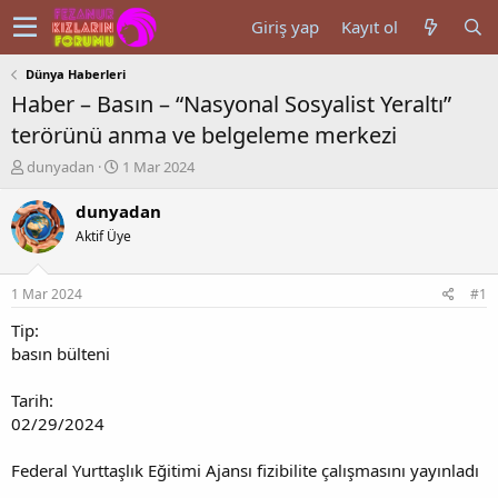
Giriş yap
Kayıt ol
Dünya Haberleri
Haber – Basın – “Nasyonal Sosyalist Yeraltı”
terörünü anma ve belgeleme merkezi
K
B
dunyadan
1 Mar 2024
o
a
n
ş
dunyadan
u
l
Aktif Üye
y
a
u
n
b
g
1 Mar 2024
#1
a
ı
ş
ç
Tip:
l
t
basın bülteni
a
a
t
r
Tarih:
a
i
02/29/2024
n
h
i
Federal Yurttaşlık Eğitimi Ajansı fizibilite çalışmasını yayınladı