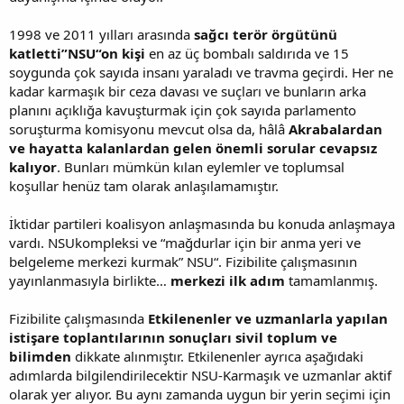
1998 ve 2011 yılları arasında
sağcı terör örgütünü
katletti”NSU“on kişi
en az üç bombalı saldırıda ve 15
soygunda çok sayıda insanı yaraladı ve travma geçirdi. Her ne
kadar karmaşık bir ceza davası ve suçları ve bunların arka
planını açıklığa kavuşturmak için çok sayıda parlamento
soruşturma komisyonu mevcut olsa da, hâlâ
Akrabalardan
ve hayatta kalanlardan gelen önemli sorular cevapsız
kalıyor
. Bunları mümkün kılan eylemler ve toplumsal
koşullar henüz tam olarak anlaşılamamıştır.
İktidar partileri koalisyon anlaşmasında bu konuda anlaşmaya
vardı. NSUkompleksi ve “mağdurlar için bir anma yeri ve
belgeleme merkezi kurmak” NSU“. Fizibilite çalışmasının
yayınlanmasıyla birlikte…
merkezi ilk adım
tamamlanmış.
Fizibilite çalışmasında
Etkilenenler ve uzmanlarla yapılan
istişare toplantılarının sonuçları
sivil toplum ve
bilimden
dikkate alınmıştır. Etkilenenler ayrıca aşağıdaki
adımlarda bilgilendirilecektir NSU-Karmaşık ve uzmanlar aktif
olarak yer alıyor. Bu aynı zamanda uygun bir yerin seçimi için