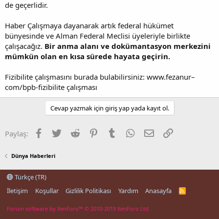
de geçerlidir.
Haber Çalışmaya dayanarak artık federal hükümet
bünyesinde ve Alman Federal Meclisi üyeleriyle birlikte
çalışacağız.
Bir anma alanı ve dokümantasyon merkezini
mümkün olan en kısa sürede hayata geçirin.
Fizibilite çalışmasını burada bulabilirsiniz: www.fezanur–
com/bpb-fizibilite çalışması
Cevap yazmak için giriş yap yada kayıt ol.
Facebook
Twitter
Reddit
Pinterest
Tumblr
WhatsApp
E-posta
Link
Paylaş:
Dünya Haberleri
Türkçe (TR)
İletişim
Koşullar
Gizlilik Politikası
Yardım
Anasayfa
R
S
S
Forum software by XenForo™
© 2010-2019 XenForo Ltd.