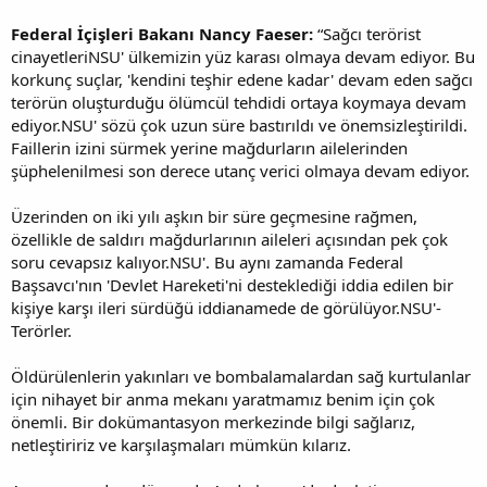
Federal İçişleri Bakanı Nancy Faeser:
“Sağcı terörist
cinayetleriNSU' ülkemizin yüz karası olmaya devam ediyor. Bu
korkunç suçlar, 'kendini teşhir edene kadar' devam eden sağcı
terörün oluşturduğu ölümcül tehdidi ortaya koymaya devam
ediyor.NSU' sözü çok uzun süre bastırıldı ve önemsizleştirildi.
Faillerin izini sürmek yerine mağdurların ailelerinden
şüphelenilmesi son derece utanç verici olmaya devam ediyor.
Üzerinden on iki yılı aşkın bir süre geçmesine rağmen,
özellikle de saldırı mağdurlarının aileleri açısından pek çok
soru cevapsız kalıyor.NSU'. Bu aynı zamanda Federal
Başsavcı'nın 'Devlet Hareketi'ni desteklediği iddia edilen bir
kişiye karşı ileri sürdüğü iddianamede de görülüyor.NSU'-
Terörler.
Öldürülenlerin yakınları ve bombalamalardan sağ kurtulanlar
için nihayet bir anma mekanı yaratmamız benim için çok
önemli. Bir dokümantasyon merkezinde bilgi sağlarız,
netleştiririz ve karşılaşmaları mümkün kılarız.