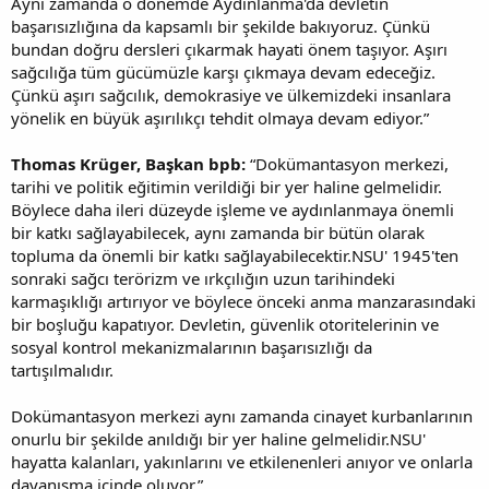
Aynı zamanda o dönemde Aydınlanma'da devletin
başarısızlığına da kapsamlı bir şekilde bakıyoruz. Çünkü
bundan doğru dersleri çıkarmak hayati önem taşıyor. Aşırı
sağcılığa tüm gücümüzle karşı çıkmaya devam edeceğiz.
Çünkü aşırı sağcılık, demokrasiye ve ülkemizdeki insanlara
yönelik en büyük aşırılıkçı tehdit olmaya devam ediyor.”
Thomas Krüger, Başkan bpb:
“Dokümantasyon merkezi,
tarihi ve politik eğitimin verildiği bir yer haline gelmelidir.
Böylece daha ileri düzeyde işleme ve aydınlanmaya önemli
bir katkı sağlayabilecek, aynı zamanda bir bütün olarak
topluma da önemli bir katkı sağlayabilecektir.NSU' 1945'ten
sonraki sağcı terörizm ve ırkçılığın uzun tarihindeki
karmaşıklığı artırıyor ve böylece önceki anma manzarasındaki
bir boşluğu kapatıyor. Devletin, güvenlik otoritelerinin ve
sosyal kontrol mekanizmalarının başarısızlığı da
tartışılmalıdır.
Dokümantasyon merkezi aynı zamanda cinayet kurbanlarının
onurlu bir şekilde anıldığı bir yer haline gelmelidir.NSU'
hayatta kalanları, yakınlarını ve etkilenenleri anıyor ve onlarla
dayanışma içinde oluyor.”