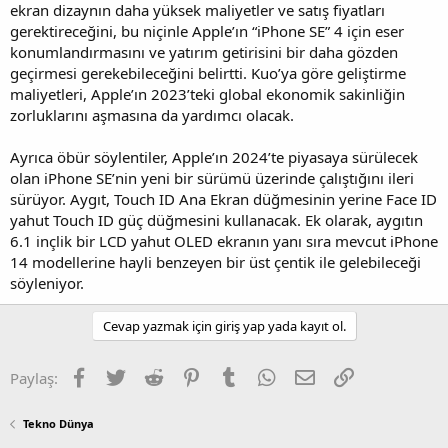
ekran dizaynın daha yüksek maliyetler ve satış fiyatları
gerektireceğini, bu niçinle Apple’ın “iPhone SE” 4 için eser
konumlandırmasını ve yatırım getirisini bir daha gözden
geçirmesi gerekebileceğini belirtti. Kuo’ya göre geliştirme
maliyetleri, Apple’ın 2023’teki global ekonomik sakinliğin
zorluklarını aşmasına da yardımcı olacak.
Ayrıca öbür söylentiler, Apple’ın 2024’te piyasaya sürülecek
olan iPhone SE’nin yeni bir sürümü üzerinde çalıştığını ileri
sürüyor. Aygıt, Touch ID Ana Ekran düğmesinin yerine Face ID
yahut ‌Touch ID‌ güç düğmesini kullanacak. Ek olarak, aygıtın
6.1 inçlik bir LCD yahut OLED ekranın yanı sıra mevcut ‌iPhone
14‌ modellerine hayli benzeyen bir üst çentik ile gelebileceği
söyleniyor.
Cevap yazmak için giriş yap yada kayıt ol.
Facebook
Twitter
Reddit
Pinterest
Tumblr
WhatsApp
E-posta
Link
Paylaş:
Tekno Dünya