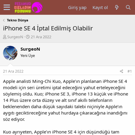
Giriş yap
Kayıt ol
Tekno Dünya
iPhone SE 4 İptal Edilmiş Olabilir
K
B
SurgeoN
21 Ara 2022
o
a
n
ş
SurgeoN
u
l
Yeni Üye
y
a
u
n
b
g
21 Ara 2022
#1
a
ı
ş
ç
Apple analisti Ming-Chi Kuo, Apple’ın planlanan iPhone SE 4
l
t
modeli için seri üretimi iptal edeceğini yahut erteleyeceğini
a
a
söylemiş oldu. Kuo; iPhone SE 3, iPhone 13 küçük ve iPhone
t
r
14 Plus üzere orta düzey ve alt sınıf akıllı telefonların
a
i
beklenenden daha düşük sayıdaki talebi niçiniyle Apple’ın
n
h
aygıtı geciktireceğine yahut hurdaya çıkaracağına inandığını
i
söz ediyor.
Kuo ayrıyeten, Apple’ın iPhone SE 4 için düşündüğü tam