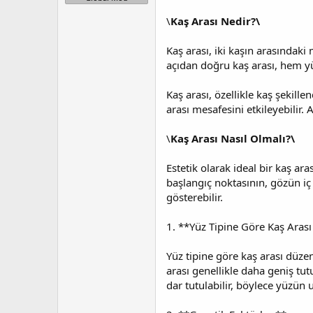
t
r
a
i
\
Kaş Arası Nedir?\
n
h
i
Kaş arası, iki kaşın arasındaki
açıdan doğru kaş arası, hem yü
Kaş arası, özellikle kaş şekill
arası mesafesini etkileyebilir
\
Kaş Arası Nasıl Olmalı?\
Estetik olarak ideal bir kaş ar
başlangıç noktasının, gözün iç 
gösterebilir.
1. **Yüz Tipine Göre Kaş Aras
Yüz tipine göre kaş arası düze
arası genellikle daha geniş tut
dar tutulabilir, böylece yüzün