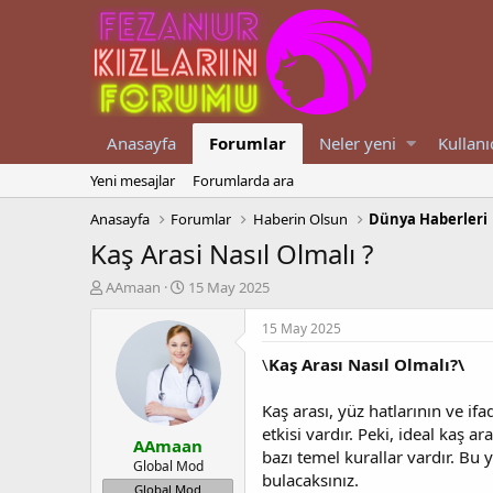
Anasayfa
Forumlar
Neler yeni
Kullanı
Yeni mesajlar
Forumlarda ara
Anasayfa
Forumlar
Haberin Olsun
Dünya Haberleri
Kaş Arasi Nasıl Olmalı ?
K
B
AAmaan
15 May 2025
o
a
n
ş
15 May 2025
u
l
\
Kaş Arası Nasıl Olmalı?\
y
a
u
n
b
g
Kaş arası, yüz hatlarının ve if
a
ı
etkisi vardır. Peki, ideal kaş ar
AAmaan
ş
ç
bazı temel kurallar vardır. Bu 
l
t
Global Mod
bulacaksınız.
a
a
Global Mod