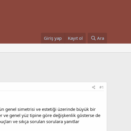
Giriş yap
Kayıt ol
Ara
#1
zün genel simetrisi ve estetiği üzerinde büyük bir
cihler ve genel yüz tipine göre değişkenlik gösterse de
puçları ve sıkça sorulan sorulara yanıtlar