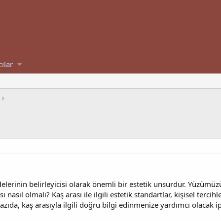
cılar
adelerinin belirleyicisi olarak önemli bir estetik unsurdur. Yüzümü
ası nasıl olmalı? Kaş arası ile ilgili estetik standartlar, kişisel ter
yazıda, kaş arasıyla ilgili doğru bilgi edinmenize yardımcı olacak i