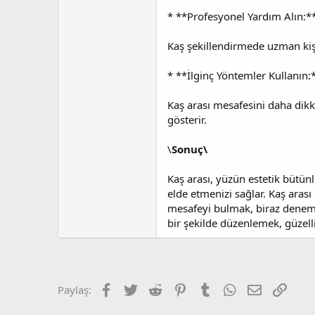
* **Profesyonel Yardım Alın:*
Kaş şekillendirmede uzman kişi
* **İlginç Yöntemler Kullanın:
Kaş arası mesafesini daha dikka
gösterir.
\
Sonuç\
Kaş arası, yüzün estetik bütün
elde etmenizi sağlar. Kaş arası 
mesafeyi bulmak, biraz deneme
bir şekilde düzenlemek, güzelli
Facebook
Twitter
Reddit
Pinterest
Tumblr
WhatsApp
E-posta
Link
Paylaş: