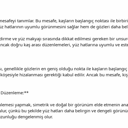
 mesafeyi tanımlar. Bu mesafe, kaşların başlangıç noktası ile birbir
z hatlarının uyumlu görünmesini sağlar hem de gözleri daha belir
endirme ve yüz makyajı sırasında dikkat edilmesi gereken bir unsurd
. Ancak doğru kaş arası düzenlemeleri, yüz hatlarına uyumlu ve es
ası, genellikle gözlerin en geniş olduğu nokta ile kaşların başlang
köşesiyle hizalanması gerektiği kabul edilir. Ancak bu mesafe, kişis
ı Düzenleme:**
nlemesi yapmak, simetrik ve doğal bir görünüm elde etmenin anahtar
ulur, çünkü bu şekilde yüz hatları daha belirgin ve dengeli görünür
 uzunluğu dengelenmiş olur.