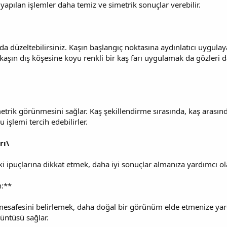
yapılan işlemler daha temiz ve simetrik sonuçlar verebilir.
da düzeltebilirsiniz. Kaşın başlangıç noktasına aydınlatıcı uygula
, kaşın dış köşesine koyu renkli bir kaş farı uygulamak da gözleri 
trik görünmesini sağlar. Kaş şekillendirme sırasında, kaş arasında
 işlemi tercih edebilirler.
rı\
i ipuçlarına dikkat etmek, daha iyi sonuçlar almanıza yardımcı ola
n:**
mesafesini belirlemek, daha doğal bir görünüm elde etmenize yardı
rüntüsü sağlar.