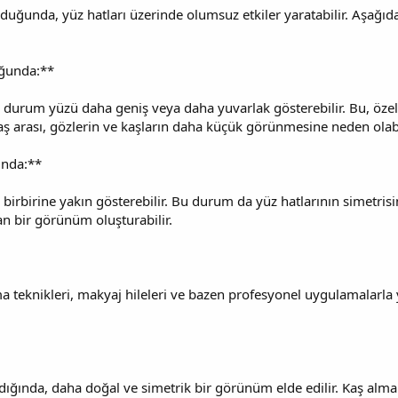
lduğunda, yüz hatları üzerinde olumsuz etkiler yaratabilir. Aşağıd
uğunda:**
bu durum yüzü daha geniş veya daha yuvarlak gösterebilir. Bu, özell
kaş arası, gözlerin ve kaşların daha küçük görünmesine neden olabi
unda:**
 birbirine yakın gösterebilir. Bu durum da yüz hatlarının simetrisin
an bir görünüm oluşturabilir.
 teknikleri, makyaj hileleri ve bazen profesyonel uygulamalarla ya
ndığında, daha doğal ve simetrik bir görünüm elde edilir. Kaş alma i