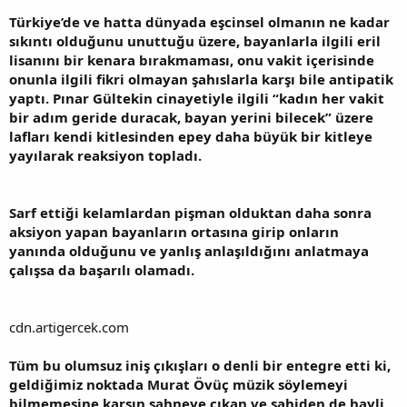
Türkiye’de ve hatta dünyada eşcinsel olmanın ne kadar
sıkıntı olduğunu unuttuğu üzere, bayanlarla ilgili eril
lisanını bir kenara bırakmaması, onu vakit içerisinde
onunla ilgili fikri olmayan şahıslarla karşı bile antipatik
yaptı. Pınar Gültekin cinayetiyle ilgili “kadın her vakit
bir adım geride duracak, bayan yerini bilecek” üzere
lafları kendi kitlesinden epey daha büyük bir kitleye
yayılarak reaksiyon topladı.
Sarf ettiği kelamlardan pişman olduktan daha sonra
aksiyon yapan bayanların ortasına girip onların
yanında olduğunu ve yanlış anlaşıldığını anlatmaya
çalışsa da başarılı olamadı.
cdn.artigercek.com
Tüm bu olumsuz iniş çıkışları o denli bir entegre etti ki,
geldiğimiz noktada Murat Övüç müzik söylemeyi
bilmemesine karşın sahneye çıkan ve sahiden de hayli