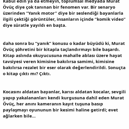
Kabul edin ya da etmeyin, toplumsal medyada Murat
Övüç diye çok tanınan bir fenomen var. Bir senaryo
üzerinden “Yanık motor” diye bir seslendiği bayanlarla
ilgili çektiği görüntüler, insanların içinde “komik video”
diye süratle yayıldı en başta.
daha sonra bu “yanık” konusu o kadar büyüdü ki, Murat
Övüç şöhretini bir kitapla taçlandırmayı bile başardı.
Kitap aslında okuyucusuna mahalle ablası üzere hayat
tavsiyesi veren kimisine bakılırsa samimi, kimisine
bakılırsa rezalet bir eser olarak değerlendirildi. Sonuçta
o kitap çıktı mı? Çıktı.
Kocasını aldatan bayanlar, karısı aldatan kocalar, sevgili
yapıp yakalananları kendi kurgusuna dahil eden Murat
Övüç, her anını kameranın kayıt tuşuna basıp
paylaşmayı oyununun bir kesimi haline getirdi; evet
ağlarken bile…