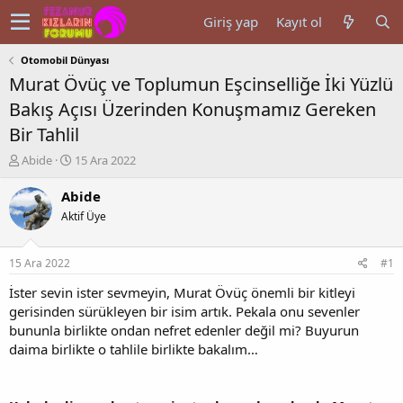
Giriş yap
Kayıt ol
Otomobil Dünyası
Murat Övüç ve Toplumun Eşcinselliğe İki Yüzlü
Bakış Açısı Üzerinden Konuşmamız Gereken
Bir Tahlil
K
B
Abide
15 Ara 2022
o
a
n
ş
Abide
u
l
Aktif Üye
y
a
u
n
b
g
15 Ara 2022
#1
a
ı
ş
ç
İster sevin ister sevmeyin, Murat Övüç önemli bir kitleyi
l
t
gerisinden sürükleyen bir isim artık. Pekala onu sevenler
a
a
bununla birlikte ondan nefret edenler değil mi? Buyurun
t
r
daima birlikte o tahlile birlikte bakalım…
a
i
n
h
i