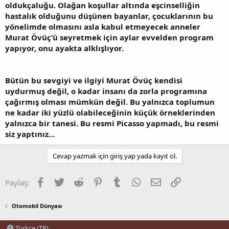
oldukçaluğu. Olağan koşullar altında eşcinselliğin
hastalık olduğunu düşünen bayanlar, çocuklarının bu
yönelimde olmasını asla kabul etmeyecek anneler
Murat Övüç’ü seyretmek için aylar evvelden program
yapıyor, onu ayakta alklışlıyor.
Bütün bu sevgiyi ve ilgiyi Murat Övüç kendisi
uydurmuş değil, o kadar insanı da zorla programına
çağırmış olması mümkün değil. Bu yalnızca toplumun
ne kadar iki yüzlü olabileceğinin küçük örneklerinden
yalnızca bir tanesi. Bu resmi Picasso yapmadı, bu resmi
siz yaptınız…
Cevap yazmak için giriş yap yada kayıt ol.
Facebook
Twitter
Reddit
Pinterest
Tumblr
WhatsApp
E-posta
Link
Paylaş:
Otomobil Dünyası
Türkçe (TR)