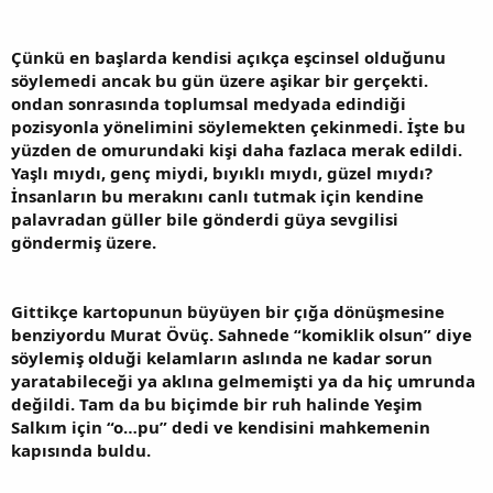
Çünkü en başlarda kendisi açıkça eşcinsel olduğunu
söylemedi ancak bu gün üzere aşikar bir gerçekti.
ondan sonrasında toplumsal medyada edindiği
pozisyonla yönelimini söylemekten çekinmedi. İşte bu
yüzden de omurundaki kişi daha fazlaca merak edildi.
Yaşlı mıydı, genç miydi, bıyıklı mıydı, güzel mıydı?
İnsanların bu merakını canlı tutmak için kendine
palavradan güller bile gönderdi güya sevgilisi
göndermiş üzere.
Gittikçe kartopunun büyüyen bir çığa dönüşmesine
benziyordu Murat Övüç. Sahnede “komiklik olsun” diye
söylemiş olduği kelamların aslında ne kadar sorun
yaratabileceği ya aklına gelmemişti ya da hiç umrunda
değildi. Tam da bu biçimde bir ruh halinde Yeşim
Salkım için “o…pu” dedi ve kendisini mahkemenin
kapısında buldu.