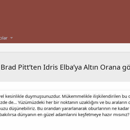
cılar
Brad Pitt’ten Idris Elba’ya Altın Orana 
vel kesinlikle duymuşsunuzdur. Mükemmelikle ilişkilendirilen bu 
müzde de… Yüzümüzdeki her bir noktanın uzaklığını ve bu araların 
zu düşünebiliriz. Bu orandan yararlanarak oburlarının ne kadar
akılırsa dünyanın en güzel adamlarıni keşfetmeye hazır mısınız?