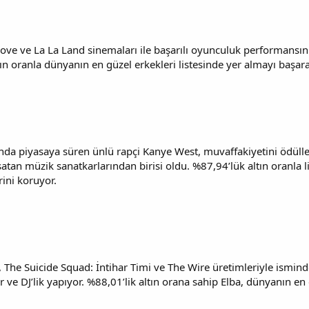
Love ve La La Land sinemaları ile başarılı oyunculuk performansı
ltın oranla dünyanın en güzel erkekleri listesinde yer almayı başa
da piyasaya süren ünlü rapçi Kanye West, muvaffakiyetini ödüller
atan müzik sanatkarlarından birisi oldu. %87,94’lük altın oranla
rini koruyor.
, The Suicide Squad: İntihar Timi ve The Wire üretimleriyle ismind
r ve DJ’lik yapıyor. %88,01’lik altın orana sahip Elba, dünyanın en