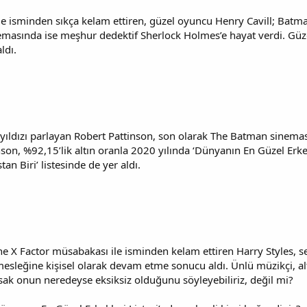
 ile isminden sıkça kelam ettiren, güzel oyuncu Henry Cavill; B
emasında ise meşhur dedektif Sherlock Holmes’e hayat verdi. Güz
ldı.
e yıldızı parlayan Robert Pattinson, son olarak The Batman sinemas
inson, %92,15’lik altın oranla 2020 yılında ‘Dünyanın En Güzel Erk
an Biri’ listesinde de yer aldı.
The X Factor müsabakası ile isminden kelam ettiren Harry Styles, s
esleğine kişisel olarak devam etme sonucu aldı. Ünlü müzikçi, al
sak onun neredeyse eksiksiz olduğunu söyleyebiliriz, değil mi?