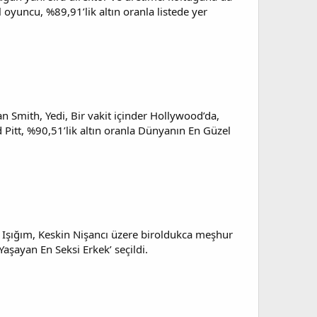
yuncu, %89,91’lik altın oranla listede yer
 Smith, Yedi, Bir vakit içinder Hollywood’da,
 Pitt, %90,51’lik altın oranla Dünyanın En Güzel
t Işığım, Keskin Nişancı üzere biroldukca meşhur
aşayan En Seksi Erkek’ seçildi.