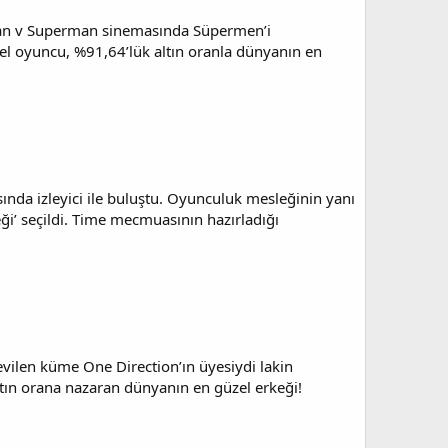
atman v Superman sinemasında Süpermen’i
el oyuncu, %91,64’lük altın oranla dünyanın en
ında izleyici ile buluştu. Oyunculuk mesleğinin yanı
eği’ seçildi. Time mecmuasının hazırladığı
evilen küme One Direction’ın üyesiydi lakin
tın orana nazaran dünyanın en güzel erkeği!