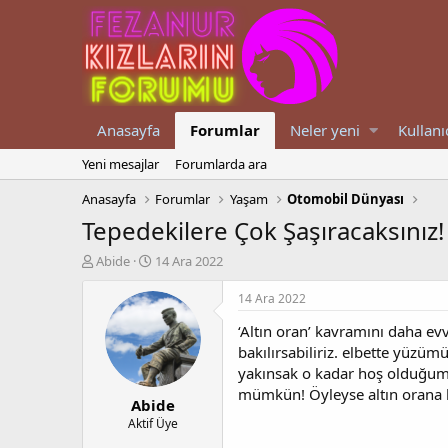
Anasayfa
Forumlar
Neler yeni
Kullanı
Yeni mesajlar
Forumlarda ara
Anasayfa
Forumlar
Yaşam
Otomobil Dünyası
Tepedekilere Çok Şaşıracaksınız! 
K
B
Abide
14 Ara 2022
o
a
n
ş
14 Ara 2022
u
l
‘Altın oran’ kavramını daha ev
y
a
u
n
bakılırsabiliriz. elbette yüzü
b
g
yakınsak o kadar hoş olduğumu
a
ı
mümkün! Öyleyse altın orana b
Abide
ş
ç
l
t
Aktif Üye
a
a