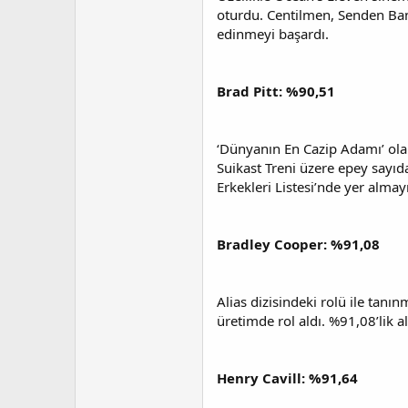
oturdu. Centilmen, Senden Ban
edinmeyi başardı.
Brad Pitt: %90,51
‘Dünyanın En Cazip Adamı’ olar
Suikast Treni üzere epey sayıd
Erkekleri Listesi’nde yer almay
Bradley Cooper: %91,08
Alias dizisindeki rolü ile tan
üretimde rol aldı. %91,08’lik a
Henry Cavill: %91,64