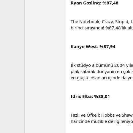
Ryan Gosling: %87,48
t
r
a
i
n
h
i
The Notebook, Crazy, Stupid, 
birinci sırasında! %87,48’lik a
Kanye West: %87,94
İlk stüdyo albümünü 2004 yılın
plak satarak dünyanın en çok s
en güçlü insanları içinde da ye
Idris Elba: %88,01
Hızlı ve Öfkeli: Hobbs ve Shaw
haricinde müzikle de ilgileniyo