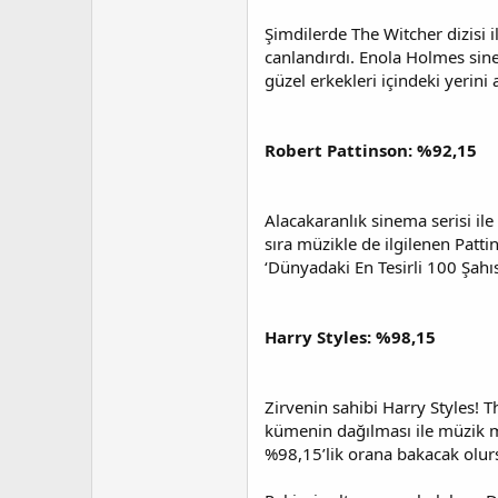
Şimdilerde The Witcher dizisi
canlandırdı. Enola Holmes sin
güzel erkekleri içindeki yerini a
Robert Pattinson: %92,15
Alacakaranlık sinema serisi il
sıra müzikle de ilgilenen Patt
‘Dünyadaki En Tesirli 100 Şahıst
Harry Styles: %98,15
Zirvenin sahibi Harry Styles! 
kümenin dağılması ile müzik m
%98,15’lik orana bakacak olur