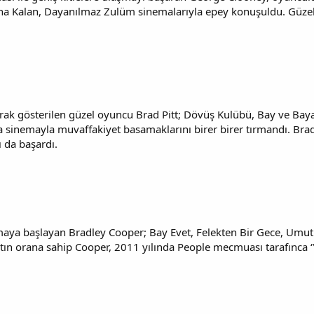
a Kalan, Dayanılmaz Zulüm sinemalarıyla epey konuşuldu. Güzel o
ak gösterilen güzel oyuncu Brad Pitt; Dövüş Kulübü, Bay ve Bayan
a sinemayla muvaffakiyet basamaklarını birer birer tırmandı. Brad
ı da başardı.
ınmaya başlayan Bradley Cooper; Bay Evet, Felekten Bir Gece, Umu
ltın orana sahip Cooper, 2011 yılında People mecmuası tarafınca ‘Y