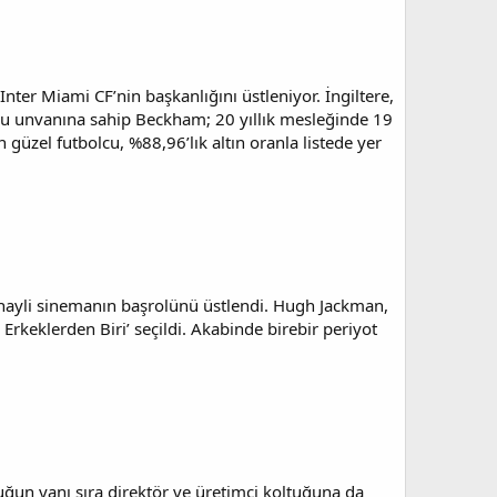
ter Miami CF’nin başkanlığını üstleniyor. İngiltere,
ncu unvanına sahip Beckham; 20 yıllık mesleğinde 19
üzel futbolcu, %88,96’lık altın oranla listede yer
hayli sinemanın başrolünü üstlendi. Hugh Jackman,
Erkeklerden Biri’ seçildi. Akabinde birebir periyot
uğun yanı sıra direktör ve üretimci koltuğuna da