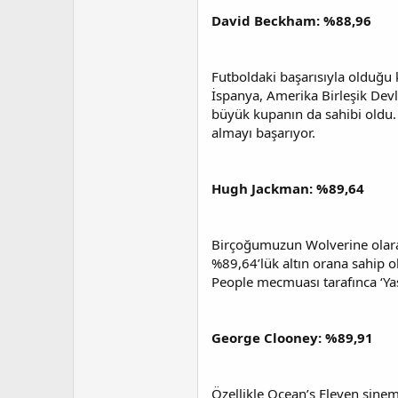
David Beckham: %88,96
Futboldaki başarısıyla olduğu 
İspanya, Amerika Birleşik Devl
büyük kupanın da sahibi oldu. 
almayı başarıyor.
Hugh Jackman: %89,64
Birçoğumuzun Wolverine olarak
%89,64’lük altın orana sahip o
People mecmuası tarafınca ‘Yaş
George Clooney: %89,91
Özellikle Ocean’s Eleven sinem