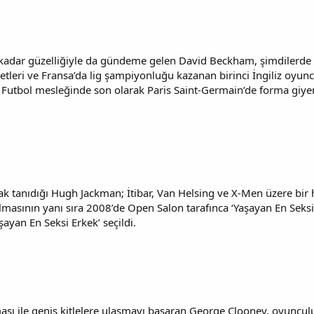
kadar güzelliğiyle da gündeme gelen David Beckham, şimdilerde In
etleri ve Fransa’da lig şampiyonluğu kazanan birinci İngiliz oyu
Futbol mesleğinde son olarak Paris Saint-Germain’de forma giyen g
 tanıdığı Hugh Jackman; İtibar, Van Helsing ve X-Men üzere bir 
lmasının yanı sıra 2008’de Open Salon tarafınca ‘Yaşayan En Seksi 
ayan En Seksi Erkek’ seçildi.
ası ile geniş kitlelere ulaşmayı başaran George Clooney, oyuncul