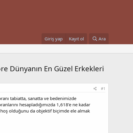
Giriş yap
Kayıt ol
Ara
göre Dünyanın En Güzel Erkekleri
#1
oranı tabiatta, sanatta ve bedenimizde
oranlarını hesapladığımızda 1,618’e ne kadar
 hoş olduğunu da objektif biçimde ele almak